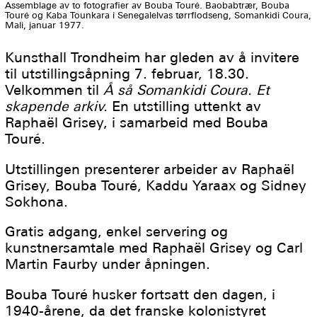
Assemblage av to fotografier av Bouba Touré. Baobabtrær, Bouba
Touré og Kaba Tounkara i Senegalelvas tørrflodseng, Somankidi Coura,
Mali, januar 1977.
Kunsthall Trondheim har gleden av å invitere
til utstillingsåpning 7. februar, 18.30.
Velkommen til
Å så Somankidi Coura. Et
skapende arkiv.
En utstilling uttenkt av
Raphaël Grisey, i samarbeid med Bouba
Touré.
Utstillingen presenterer arbeider av Raphaël
Grisey, Bouba Touré, Kaddu Yaraax og Sidney
Sokhona.
Gratis adgang, enkel servering og
kunstnersamtale med Raphaël Grisey og Carl
Martin Faurby under åpningen.
Bouba Touré husker fortsatt den dagen, i
1940-årene, da det franske kolonistyret