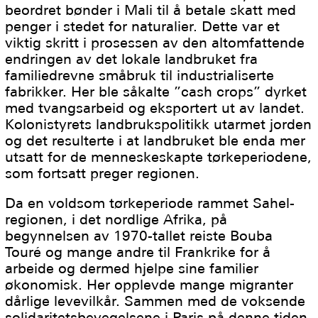
beordret bønder i Mali til å betale skatt med
penger i stedet for naturalier. Dette var et
viktig skritt i prosessen av den altomfattende
endringen av det lokale landbruket fra
familiedrevne småbruk til industrialiserte
fabrikker. Her ble såkalte ”cash crops” dyrket
med tvangsarbeid og eksportert ut av landet.
Kolonistyrets landbrukspolitikk utarmet jorden
og det resulterte i at landbruket ble enda mer
utsatt for de menneskeskapte tørkeperiodene,
som fortsatt preger regionen.
Da en voldsom tørkeperiode rammet Sahel-
regionen, i det nordlige Afrika, på
begynnelsen av 1970-tallet reiste Bouba
Touré og mange andre til Frankrike for å
arbeide og dermed hjelpe sine familier
økonomisk. Her opplevde mange migranter
dårlige levevilkår. Sammen med de voksende
solidaritetsbevegelsene i Paris på denne tiden