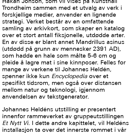
Håkan Jonson, som vil vises på Kunsthall
Trondheim sammen med et utvalg av verk i
forskjellige medier, anvender en lignende
strategi. Verket består av en omfattende
samling av arkivkort, som skaper en katalog
over et stort antall fiksjonelle, utdødde arter.
En av disse er blant annet Mandrillus asinus
(utdødd på grunn av mennesker 2391 AD),
som hadde en hale som målte 5-6 cm og
pleide å lagre mat i sine kinnposer. Felles for
mange av verkene til Johannes Heldén,
spenner ikke kun
Encyclopedia
over et
spesifikt tidsrom, men også over distansen
mellom natur og teknologi, igjennom
anvendelsen av tekstgenerator.
Johannes Heldéns utstilling er presentert
innenfor rammeverket av gruppeutstillingen
Et Nytt Vi
. I dette andre kapittelet, vil Heldéns
installasjon ta over det innerste rommet i vår