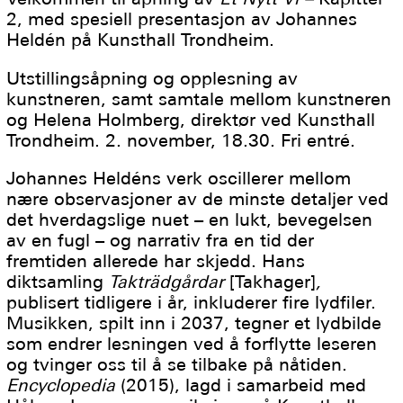
2, med spesiell presentasjon av Johannes
Heldén på Kunsthall Trondheim.
Utstillingsåpning og opplesning av
kunstneren, samt samtale mellom kunstneren
og Helena Holmberg, direktør ved Kunsthall
Trondheim. 2. november, 18.30. Fri entré.
Johannes Heldéns verk oscillerer mellom
nære observasjoner av de minste detaljer ved
det hverdagslige nuet – en lukt, bevegelsen
av en fugl – og narrativ fra en tid der
fremtiden allerede har skjedd. Hans
diktsamling
Takträdgårdar
[Takhager]
,
publisert tidligere i år, inkluderer fire lydfiler.
Musikken, spilt inn i 2037, tegner et lydbilde
som endrer lesningen ved å forflytte leseren
og tvinger oss til å se tilbake på nåtiden.
Encyclopedia
(2015), lagd i samarbeid med