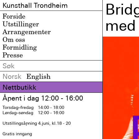
Brid
Kunsthall Trondheim
Forside
med
Utstillinger
Arrangementer
Om oss
Formidling
Presse
Norsk
English
Nettbutikk
Åpent i dag 12:00 - 16:00
Torsdag
–fredag
14:00 - 18:00
Lørdag
–søndag
12:00 - 16:00
Utstillingsåpning 4.juni, kl.18 - 20

Gratis inngang