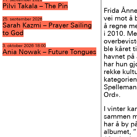
Pilvi Takala – The Pin
Frida Ånne
vei mot å 
25. september 2026
Sarah Kazmi – Prayer Sailing
å regne m
to God
i 2010. Me
overbevist
3. oktober 2026
18:00
ble kåret 
Ania Nowak – Future Tongues
havnet på 
har hun gj
rekke kult
kategorien
Spellemann
Ord».
I vinter ka
sammen me
har å by 
albumet, ”