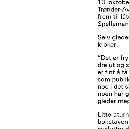
13. oktobe
Trønder-Avi
frem til l
Spellemann
Selv gleder
kroker:
”Det er fry
dra ut og 
er fint å
som publik
noe i det s
noen har gi
gleder me
Litteratur
bokstaven 
avslutter 