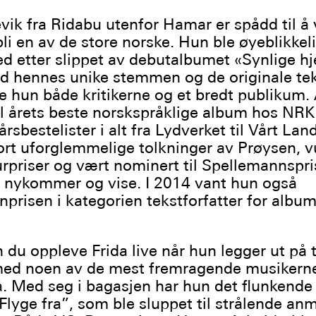
vik fra Ridabu utenfor Hamar er spådd til å 
bli en av de store norske. Hun ble øyeblikkel
ed etter slippet av debutalbumet «Synlige hj
d hennes unike stemmen og de originale te
e hun både kritikerne og et bredt publikum
til årets beste norskspråklige album hos NR
årsbestelister i alt fra Lydverket til Vårt Lan
ort uforglemmelige tolkninger av Prøysen, 
urpriser og vært nominert til Spellemannspri
 nykommer og vise. I 2014 vant hun også
prisen i kategorien tekstforfatter for album
n du oppleve Frida live når hun legger ut på t
d noen av de mest fremragende musikerne
på. Med seg i bagasjen har hun det flunkende
Flyge fra”, som ble sluppet til strålende an