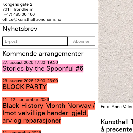
Kongens gate 2,
7011 Trondheim
(+47) 485 00 100
office@kunsthalltrondheim.no
Nyhetsbrev
Abonner
Kommende arrangementer
27. august 2026
17:30–19:30
Stories by the Spoonful #6
29. august 2026
12:00–23:00
BLOCK PARTY
11.–12. september 2026
Black History Month Norway /
Foto: Anne Valeu
Imot velvillige hender: gjeld,
arv og reparasjoner
Kunsthall 
å presente
11. september 2026