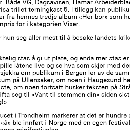
r. Både VG, Dagsavisen, Hamar Arbeiderbla
sa trillet terningkast 5. I tillegg kan publik
åter fra hennes tredje album «Her bor» som h
pris for i kategorien Viser.
 hun seg aller mest til å besøke landets krik
ktelig stas å gi ut plate, og enda mer stas er d
spille låtene live og se hva som skjer med d
 få sjekka om publikum i Bergen ler av de sa
um på Ullensaker, om noen i Haugesund ha
iste, om noen fortsatt husker teksten på Str
fta seg til «Vant til stemmen din» siden sist
g!»
huset i Trondheim markerer at det er hundre 
«å» ble innført i Norge med en egen festiva
denne minifestivalen.