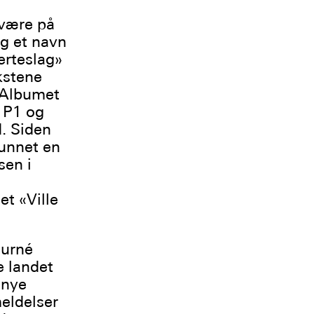
være på
ig et navn
erteslag»
kstene
. Albumet
K P1 og
d. Siden
vunnet en
sen i
et «Ville
urné
 landet
 nye
meldelser