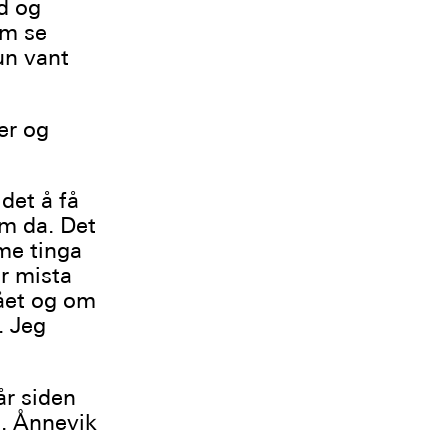
d og
um se
un vant
er og
et å få
em da. Det
mme tinga
r mista
ået og om
. Jeg
år siden
l. Ånnevik