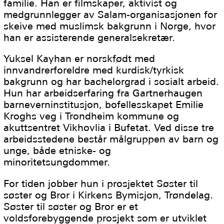
familie. Han er filmskaper, aktivist og
medgrunnlegger av Salam-organisasjonen for
skeive med muslimsk bakgrunn i Norge, hvor
han er assisterende generalsekretær.
Yuksel Kayhan er norskfødt med
innvandrerforeldre med kurdisk/tyrkisk
bakgrunn og har bachelorgrad i sosialt arbeid.
Hun har arbeidserfaring fra Gartnerhaugen
barneverninstitusjon, bofellesskapet Emilie
Kroghs veg i Trondheim kommune og
akuttsentret Vikhovlia i Bufetat. Ved disse tre
arbeidsstedene består målgruppen av barn og
unge, både etniske- og
minoritetsungdommer.
For tiden jobber hun i prosjektet Søster til
søster og Bror i Kirkens Bymisjon, Trøndelag.
Søster til søster og Bror er et
voldsforebyggende prosjekt som er utviklet