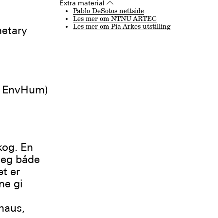
Extra material
▵
Pablo DeSotos nettside
Les mer om NTNU ARTEC
Les mer om Pia Arkes utstilling
netary
U EnvHum)
kog. En
seg både
et er
ne gi
naus,