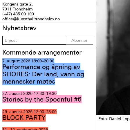
Kongens gate 2,
7011 Trondheim
(+47) 485 00 100
office@kunsthalltrondheim.no
Nyhetsbrev
Abonner
Kommende arrangementer
7. august 2026
18:00–20:00
Performance og åpning av
SHORES: Der land, vann og
mennesker møtes
27. august 2026
17:30–19:30
Stories by the Spoonful #6
29. august 2026
12:00–23:00
BLOCK PARTY
Foto: Daniel Lo
11.–12. september 2026