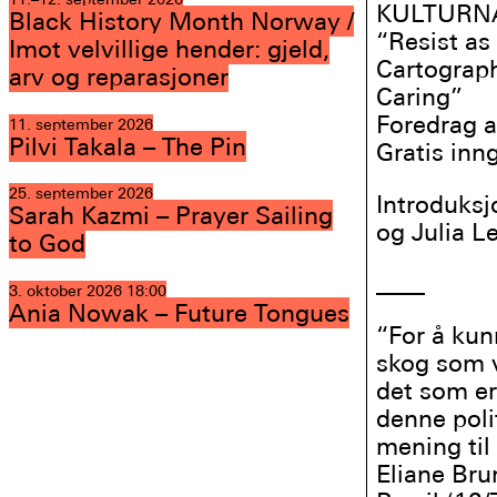
KULTURNA
Black History Month Norway /
“Resist as
Imot velvillige hender: gjeld,
Cartograph
arv og reparasjoner
Caring”
Foredrag 
11. september 2026
Pilvi Takala – The Pin
Gratis inn
25. september 2026
Introduks
Sarah Kazmi – Prayer Sailing
og Julia 
to God
____
3. oktober 2026
18:00
Ania Nowak – Future Tongues
“For å kun
skog som v
det som er
denne poli
mening til
Eliane Bru