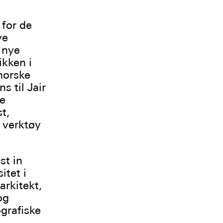
 for de
ve
 nye
kken i
norske
 til Jair
e
t,
 verktøy
st in
itet i
arkitekt,
og
grafiske