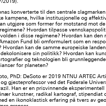
7/2019).
as konverterte til den sentrale slagmarken
ke kampene, hvilke institusjonelle og affekti
an utgjøre som former for motstand mot de
regimene? Hvordan tilpasse vennskapspoliti
volden i disse regimene? Hvordan kan den 
l Amazon Fund bli omformulert som en respons
? Hvordan kan de samme europeiske landen
e dekolonisere sin politikk? Hvordan kan kuns
artografier og teknologien bli grunnleggende
llianser for planeten?
oto, PhD: DeSoto er 2019 NTNU ARTEC Arti
og gjesteprofessor ved det Føderale Univers
razil. Han er en prisvinnende eksperimentell 
inær kunstner, radikal kartograf, stipendiat 
d en ikonoklastisk erfaring på tvers av geo
nære grenser.