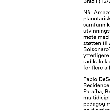
Brazil (12/
Når Amazon
planetaris
samfunn k
utvinnings
møte med 
støtten ti
Bolsonaro
ytterliger
radikale k
for flere a
Pablo DeS
Residence 
Paraíba, B
multidisipl
pedagog me
og disipli