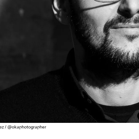
pez / @okaphotographer