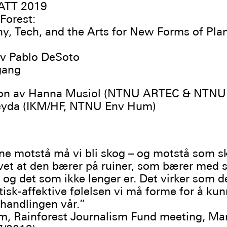
TT 2019
 Forest:
y, Tech, and the Arts for New Forms of Pla
av Pablo DeSoto
gang
jon av Hanna Musiol (NTNU ARTEC & NTN
Leyda (IKM/HF, NTNU Env Hum)
ne motstå må vi bli skog – og motstå som s
et at den bærer på ruiner, som bærer med 
 og det som ikke lenger er. Det virker som d
tisk-affektive følelsen vi må forme for å kun
 handlingen vår.”
m, Rainforest Journalism Fund meeting, Ma