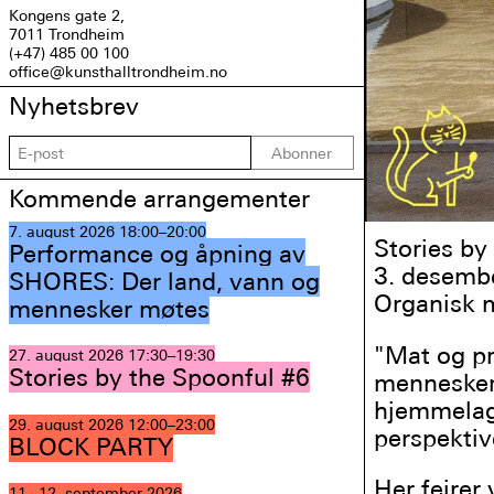
Kongens gate 2,
7011 Trondheim
(+47) 485 00 100
office@kunsthalltrondheim.no
Nyhetsbrev
Abonner
Kommende arrangementer
7. august 2026
18:00–20:00
Stories by
Performance og åpning av
3. desembe
SHORES: Der land, vann og
Organisk må
mennesker møtes
"Mat og pr
27. august 2026
17:30–19:30
Stories by the Spoonful #6
mennesker 
hjemmelagd
29. august 2026
12:00–23:00
perspektiv
BLOCK PARTY
Her feirer
11.–12. september 2026