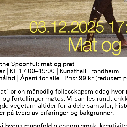
 the Spoonful: mat og prat
r | Kl. 17:00–19:00 | Kunsthall Trondheim
ltid | Åpent for alle | Pris: 99 kr (redusert p
at" er en månedlig fellesskapsmiddag hvor 
og fortellinger møtes. Vi samles rundt enkl
e vegetarmåltider for å dele samtaler, hist
er på tvers av erfaringer og bakgrunner.
 vi byens mangfold gjennom smak, kreativite