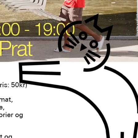
ris: 50kr)
mat,
e,
orier og
t og