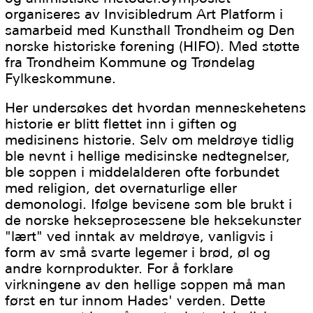
organiseres av Invisibledrum Art Platform i
samarbeid med Kunsthall Trondheim og Den
norske historiske forening (HIFO). Med støtte
fra Trondheim Kommune og Trøndelag
Fylkeskommune.
Her undersøkes det hvordan menneskehetens
historie er blitt flettet inn i giften og
medisinens historie. Selv om meldrøye tidlig
ble nevnt i hellige medisinske nedtegnelser,
ble soppen i middelalderen ofte forbundet
med religion, det overnaturlige eller
demonologi. Ifølge bevisene som ble brukt i
de norske hekseprosessene ble heksekunster
"lært" ved inntak av meldrøye, vanligvis i
form av små svarte legemer i brød, øl og
andre kornprodukter. For å forklare
virkningene av den hellige soppen må man
først en tur innom Hades' verden. Dette