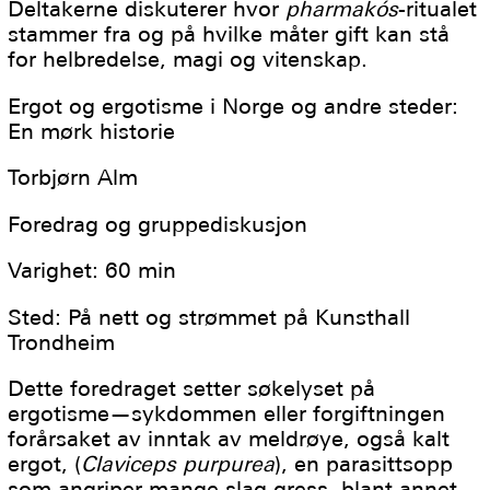
Deltakerne diskuterer hvor
pharmakós
-ritualet
stammer fra og på hvilke måter gift kan stå
for helbredelse, magi og vitenskap.
Ergot og ergotisme i Norge og andre steder:
En mørk historie
Torbjørn Alm
Foredrag og gruppediskusjon
Varighet: 60 min
Sted: På nett og strømmet på Kunsthall
Trondheim
Dette foredraget setter søkelyset på
ergotisme—sykdommen eller forgiftningen
forårsaket av inntak av meldrøye, også kalt
ergot, (
Claviceps purpurea
), en parasittsopp
som angriper mange slag gress, blant annet