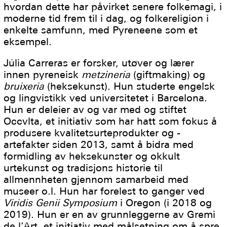
hvordan dette har påvirket senere folkemagi, i
moderne tid frem til i dag, og folkereligion i
enkelte samfunn, med Pyreneene som et
eksempel.
Júlia Carreras er forsker, utøver og lærer
innen pyreneisk
metzineria
(giftmaking) og
bruixeria
(heksekunst). Hun studerte engelsk
og lingvistikk ved universitetet i Barcelona.
Hun er deleier av og var med og stiftet
Occvlta, et initiativ som har hatt som fokus å
produsere kvalitetsurteprodukter og -
artefakter siden 2013, samt å bidra med
formidling av heksekunster og okkult
urtekunst og tradisjons historie til
allmennheten gjennom samarbeid med
museer o.l. Hun har forelest to ganger ved
Viridis Genii Symposium
i Oregon (i 2018 og
2019). Hun er en av grunnleggerne av Gremi
de l’Art, et initiativ med målsetning om å spre