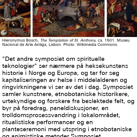
Hieronymus Bosch,
The Temptation of St. Anthony,
ca. 1501. Museu
Nacional de Arte Antiga, Lisbon. Photo: Wikimedia Commons.
"Det andre symposiet om spirituelle
teknologier" ser nærmere på heksekunstens
historie i Norge og Europa, og tar for seg
kapitaliseringen av helse i middelalderen og
ringvirkningene vi ser av det i dag. Symposiet
samler kunstnere, etnobotaniske historikere,
urtekyndige og forskere fra beslektede felt, og
byr på foredrag, paneldiskusjoner, en
trolldomsprosessvandring i lokalområdet,
ritualistiske performancer og en
planteseremoni med utspring i etnobotaniske
og animistiske metoder.Symposiet