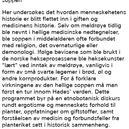
Her undersøkes det hvordan menneskehetens
historie er blitt flettet inn i giften og
medisinens historie. Selv om meldrøye tidlig
ble nevnt i hellige medisinske nedtegnelser,
ble soppen i middelalderen ofte forbundet
med religion, det overnaturlige eller
demonologi. Ifølge bevisene som ble brukt i
de norske hekseprosessene ble heksekunster
"lært" ved inntak av meldrøye, vanligvis i
form av små svarte legemer i brød, øl og
andre kornprodukter. For å forklare
virkningene av den hellige soppen må man
først en tur innom Hades' verden. Dette
programmet byr på en etnobotanisk diskurs
rundt ergotisme og menneskets forhold til
planter, oppfatninger om giftstoffer, samt
forståelsen av medisin og forbundsfeller fra
planteriket sett i historisk sammenheng.