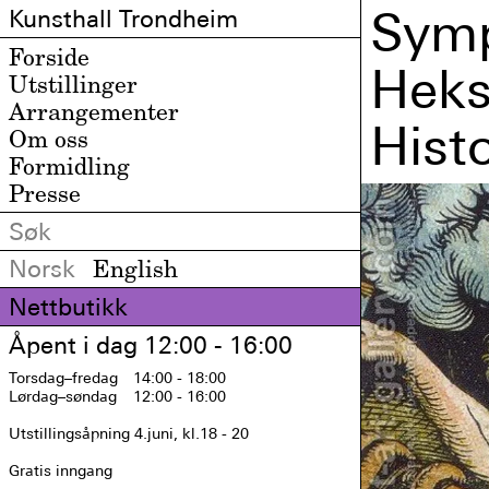
Symp
Kunsthall Trondheim
Forside
Heks
Utstillinger
Arrangementer
Hist
Om oss
Formidling
Presse
Norsk
English
Nettbutikk
Åpent i dag 12:00 - 16:00
Torsdag
–fredag
14:00 - 18:00
Lørdag
–søndag
12:00 - 16:00
Utstillingsåpning 4.juni, kl.18 - 20

Gratis inngang