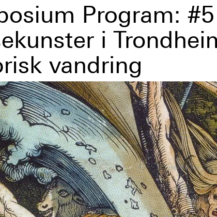
osium Program: #5
ekunster i Trondhei
orisk vandring