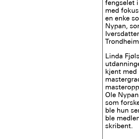
fengselet 
med fokus 
en enke so
Nypan, som
Iversdatte
Trondheim 
Linda Fjøl
utdanninge
kjent med
mastergrad
masteropp
Ole Nypan 
som forsker
ble hun se
ble medlem
skribent.