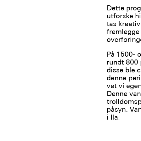
Dette pro
utforske h
tas kreati
fremlegge 
overføring
På 1500- o
rundt 800 
disse ble 
denne peri
vet vi ege
Denne vand
trolldomsp
påsyn. Van
i Ila
.
​ ​ ​ ​ ​ ​ ​ ​ ​ ​ ​ ​ ​ ​ ​ ​ ​ ​ 
​ ​ ​ ​ ​ ​ ​