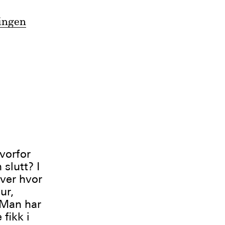
ringen
vorfor
slutt? I
over hvor
ur,
 Man har
fikk i