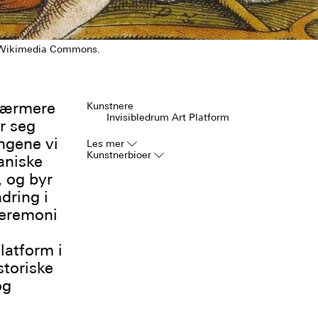
t: Wikimedia Commons.
 nærmere
Kunstnere
Invisibledrum Art Platform
r seg
ingene vi
Les mer
▿
Kunstnerbioer
▿
aniske
, og byr
dring i
seremoni
latform i
toriske
og