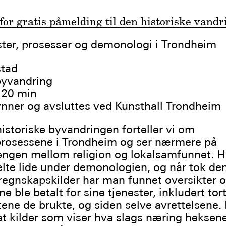
for gratis påmelding til den historiske vand
ter, prosesser og demonologi i Trondheim
stad
byvandring
120 min
nner og avsluttes ved Kunsthall Trondheim
istoriske byvandringen forteller vi om
prosessene i Trondheim og ser nærmere på
gen mellom religion og lokalsamfunnet. H
lte lide under demonologien, og når tok den 
 regnskapskilder har man funnet oversikter 
 ble betalt for sine tjenester, inkludert tort
ene de brukte, og siden selve avrettelsene.
t kilder som viser hva slags næring heksene 