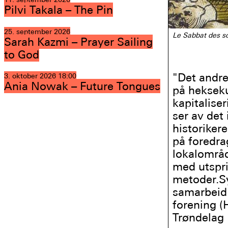
Pilvi Takala – The Pin
25. september 2026
Le Sabbat des so
Sarah Kazmi – Prayer Sailing
to God
"Det andre
3. oktober 2026
18:00
Ania Nowak – Future Tongues
på hekseku
kapitalise
ser av det
historikere
på foredra
lokalområd
med utspri
metoder.Sy
samarbeid 
forening 
Trøndelag