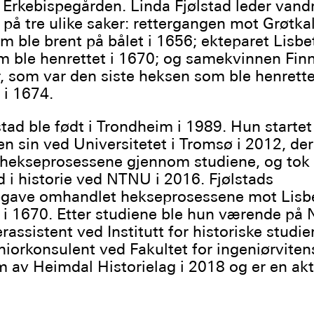
i Erkebispegården. Linda Fjølstad leder vand
på tre ulike saker: rettergangen mot Grøtkal
m ble brent på bålet i 1656; ekteparet Lisbe
 ble henrettet i 1670; og samekvinnen Finn
r, som var den siste heksen som ble henrette
i 1674.
stad ble født i Trondheim i 1989. Hun startet
n sin ved Universitetet i Tromsø i 2012, der
 hekseprosessene gjennom studiene, og tok
 i historie ved NTNU i 2016. Fjølstads
gave omhandlet hekseprosessene mot Lisb
i 1670. Etter studiene ble hun værende på
assistent ved Institutt for historiske studier
niorkonsulent ved Fakultet for ingeniørvite
 av Heimdal Historielag i 2018 og er en akt