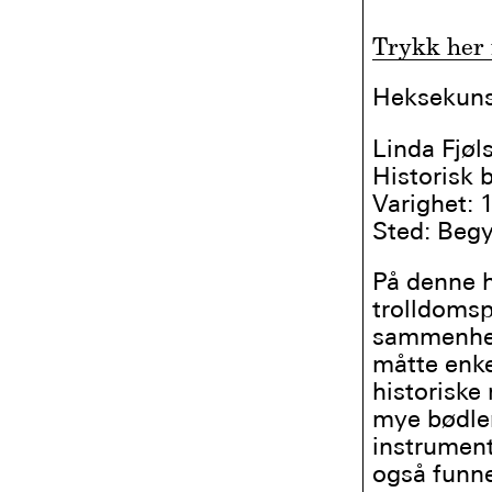
Trykk her 
Heksekuns
Linda Fjøl
Historisk 
Varighet: 
Sted: Begy
På denne h
trolldoms
sammenhen
måtte enke
historiske
mye bødlene
instrument
også funne