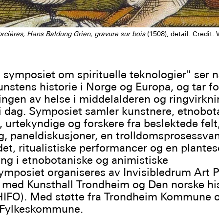
rcières, Hans Baldung Grien, gravure sur bois
(1508), detail. Credi
 symposiet om spirituelle teknologier" ser
nstens historie i Norge og Europa, og tar fo
ringen av helse i middelalderen og ringvirkn
 i dag. Symposiet samler kunstnere, etnobot
, urtekyndige og forskere fra beslektede felt
g, paneldiskusjoner, en trolldomsprosessvan
et, ritualistiske performancer og en plante
ng i etnobotaniske og animistiske
mposiet organiseres av Invisibledrum Art P
med Kunsthall Trondheim og Den norske his
(HIFO). Med støtte fra Trondheim Kommune 
 Fylkeskommune.