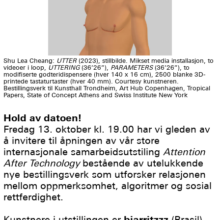
Shu Lea Cheang:
UTTER
(2023), stillbilde. Mikset media installasjon, to
videoer i loop,
UTTERING
(36’26”),
PARAMETERS
(36’26”), to
modifiserte godteridispensere (hver 140 x 16 cm), 2500 blanke 3D-
printede tastaturtaster (hver 40 mm). Courtesy kunstneren.
Bestillingsverk til Kunsthall Trondheim, Art Hub Copenhagen, Tropical
Papers, State of Concept Athens and Swiss Institute New York
Hold av datoen!
Fredag 13. oktober kl. 19.00 har vi gleden av
å invitere til åpningen av vår store
internasjonale samarbeidsutstiling
Attention
After Technology
bestående av utelukkende
nye bestillingsverk som utforsker relasjonen
mellom oppmerksomhet, algoritmer og sosial
rettferdighet.
Kunstnere i utstillingen er
biarritzzz
(Brasil),