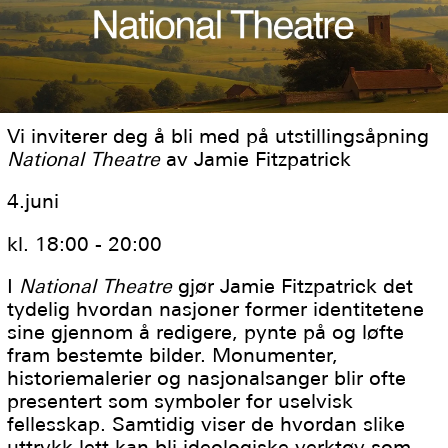
Vi inviterer deg å bli med på utstillingsåpning
National Theatre
av Jamie Fitzpatrick
4.juni
kl. 18:00 - 20:00
I
National Theatre
gjør Jamie Fitzpatrick det
tydelig hvordan nasjoner former identitetene
sine gjennom å redigere, pynte på og løfte
fram bestemte bilder. Monumenter,
historiemalerier og nasjonalsanger blir ofte
presentert som symboler for uselvisk
fellesskap. Samtidig viser de hvordan slike
uttrykk lett kan bli ideologiske verktøy som