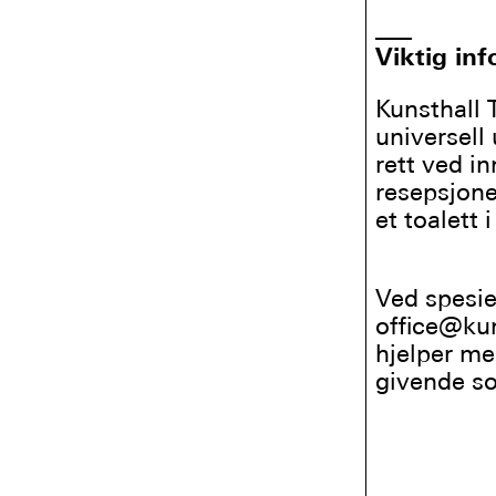
___
Viktig in
Kunsthall 
universell
rett ved i
resepsjone
et toalett 
Ved spesie
office@kun
hjelper me
givende s