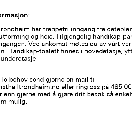
formasjon:
Trondheim har trappefri inngang fra gateplan
 utforming og heis. Tilgjengelig handikap-pa
nngangen. Ved ankomst møtes du av vårt ver
n. Handikap-toalett finnes i hovedetasje, ytt
i underetasje.
lle behov send gjerne en mail til
sthalltrondheim.no eller ring oss på 485 00
r enn gjerne med å gjøre ditt besøk så enkel
om mulig.