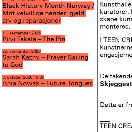
Kunsthalle
Black History Month Norway /
kuratorer.
Mot velvillige hender: gjeld,
skape kuns
arv og reparasjoner
monteres.
11. september 2026
Pilvi Takala – The Pin
I TEEN CRE
kunstnerne
25. september 2026
engasjeme
Sarah Kazmi – Prayer Sailing
to God
Deltakend
3. oktober 2026
18:00
Ania Nowak – Future Tongues
Skjegges
Dette er f
___
TEEN CREA