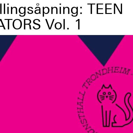
illingsåpning: TEEN
TORS Vol. 1