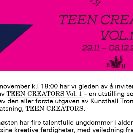
november k.l 18:00 har vi gleden av å inviter
av
TEEN CREATORS Vol. 1
– en utstilling s
 av den aller første utgaven av Kunsthall Tr
atsning,
TEEN CREATORS
.
sten har fire talentfulle ungdommer i alde
 sine kreative ferdigheter, med veiledning fr