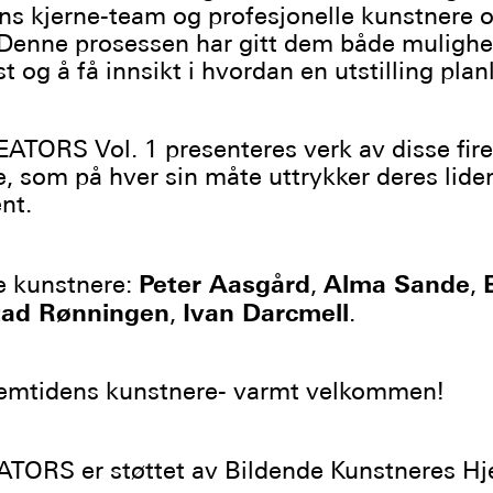
ns kjerne-team og profesjonelle kunstnere 
 Denne prosessen har gitt dem både mulighet
t og å få innsikt i hvordan en utstilling pla
ATORS Vol. 1 presenteres verk av disse fir
, som på hver sin måte uttrykker deres lid
nt.
Peter Aasgård
Alma Sande
e kunstnere:
,
,
tad Rønningen
Ivan Darcmell
,
.
remtidens kunstnere- varmt velkommen!
TORS er støttet av Bildende Kunstneres Hj