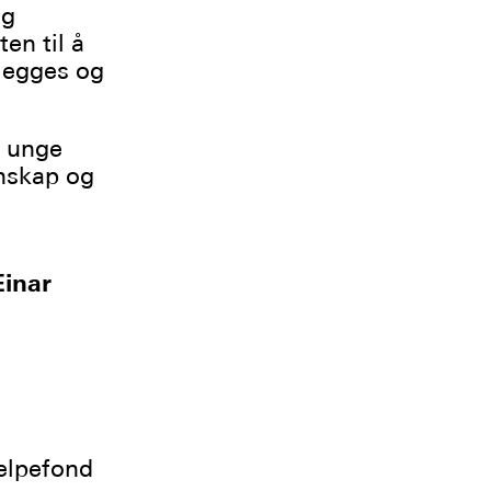
og
en til å
nlegges og
e unge
enskap og
Einar
elpefond