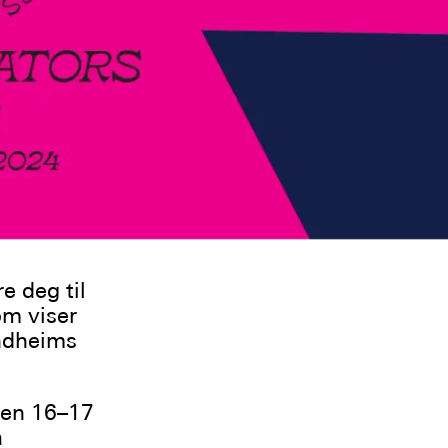
e deg til
om viser
ondheims
ren 16–17
a