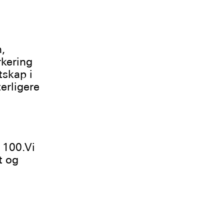
,
rkering
tskap i
erligere
 100.Vi
t og