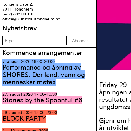
Kongens gate 2,
7011 Trondheim
(+47) 485 00 100
office@kunsthalltrondheim.no
Nyhetsbrev
Abonner
Kommende arrangementer
7. august 2026
18:00–20:00
Performance og åpning av
SHORES: Der land, vann og
mennesker møtes
Friday 29. 
åpningen 
27. august 2026
17:30–19:30
resultatet
Stories by the Spoonful #6
ungdomss
29. august 2026
12:00–23:00
BLOCK PARTY
Gjennom hø
år utviklet
11.–12. september 2026