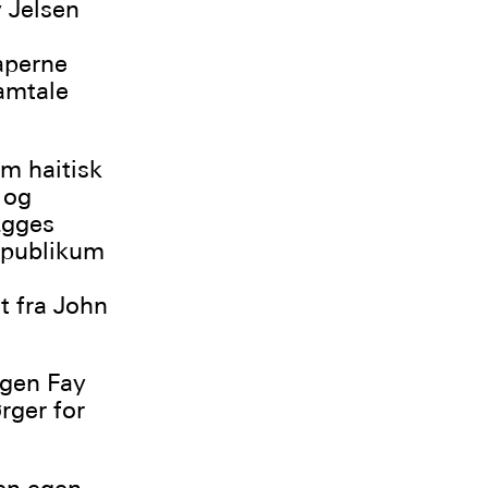
 Jelsen
kaperne
amtale
om haitisk
 og
 Egges
r publikum
t fra John
egen Fay
rger for
en egen