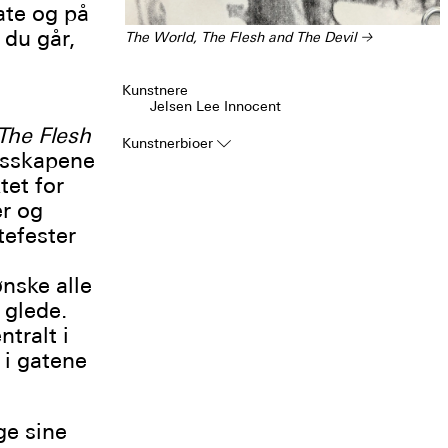
ate og på
 du går,
The World, The Flesh and The Devil
→
Kunstnere
Jelsen Lee Innocent
The Flesh
Kunstnerbioer
▿
esskapene
et for
er og
tefester
nske alle
 glede.
ntralt i
 i gatene
ge sine