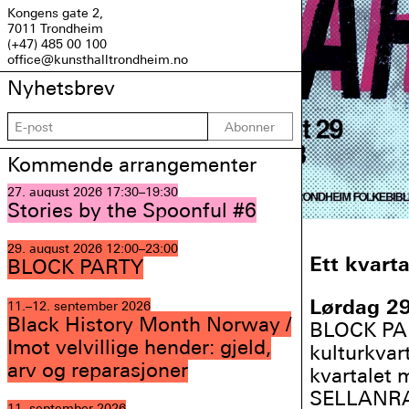
Kongens gate 2,
7011 Trondheim
(+47) 485 00 100
office@kunsthalltrondheim.no
Nyhetsbrev
Abonner
Kommende arrangementer
27. august 2026
17:30–19:30
Stories by the Spoonful #6
29. august 2026
12:00–23:00
Ett kvarta
BLOCK PARTY
Lørdag 29.
11.–12. september 2026
Black History Month Norway /
BLOCK PAR
Imot velvillige hender: gjeld,
kulturkvar
arv og reparasjoner
kvartalet 
SELLANRAA
11. september 2026