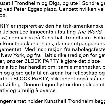
huset i Trondheim og Digs, og ute i Søndre g
g ved Peter Egges plass. Uansett hvilken vei
oe.
Y er inspirert av den haitisk-amerikanske
 Jelsen Lee Innocents utstilling
The World, 
vil
, som vises på Kunsthall Trondheim. Fell
 kunstnerskapet hans, danner utgangspunkt
gementet. Med inspirasjon fra nabolagsfest
New York, og fra Haitis rike tradisjon for ga
ler, ønsker BLOCK PARTY å gjøre det disse
ne alltid har handlet om: samle mennesker, ø
og gjøre gata til en arena for fellesskap og
ertet i BLOCK PARTY, slik landet også står se
utstilling. Denne dagen flytter den pulsen ut
eativ og umulig å overse.
angementet holder Kunsthall Trondheim beg