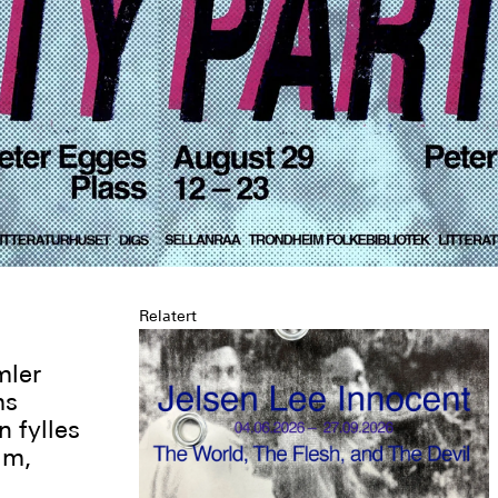
Relatert
ler
ms
n fylles
im,