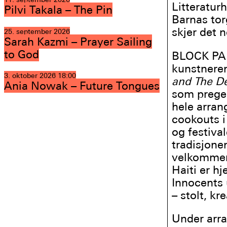
Litteratur
Pilvi Takala – The Pin
Barnas tor
skjer det n
25. september 2026
Sarah Kazmi – Prayer Sailing
to God
BLOCK PART
kunstneren
3. oktober 2026
18:00
and The De
Ania Nowak – Future Tongues
som preger
hele arran
cookouts i 
og festiva
tradisjone
velkommen 
Haiti er hj
Innocents 
– stolt, kr
Under arr