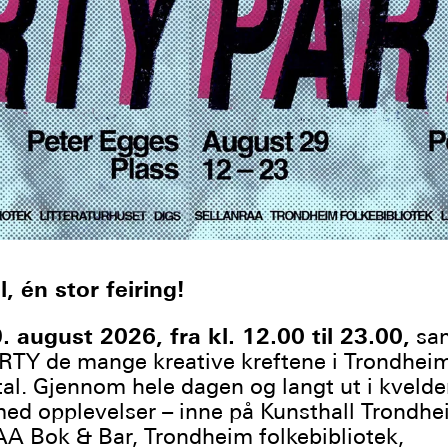
l, én stor feiring!
 august 2026, fra kl. 12.00 til 23.00,
sam
TY de mange kreative kreftene i Trondhei
tal. Gjennom hele dagen og langt ut i kvelde
med opplevelser – inne på Kunsthall Trondhe
 Bok & Bar, Trondheim folkebibliotek,