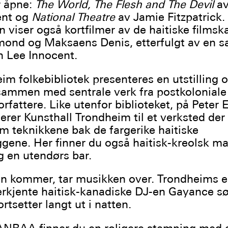
r åpne:
The World, The Flesh and The Devil
av
ent og
National Theatre
av Jamie Fitzpatrick.
n viser også kortfilmer av de haitiske films
ond og Maksaens Denis, etterfulgt av en s
 Lee Innocent.
im folkebibliotek presenteres en utstilling 
, sammen med sentrale verk fra postkoloniale
orfattere. Like utenfor biblioteket, på Peter
iterer Kunsthall Trondheim til et verksted de
m teknikkene bak de fargerike haitiske
aggene. Her finner du også haitisk-kreolsk ma
 en utendørs bar.
en kommer, tar musikken over. Trondheims 
rkjente haitisk-kanadiske DJ-en Gayance sø
ortsetter langt ut i natten.
NRAA finner du en roligere stemning med 