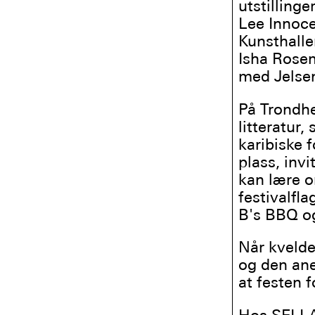
utstillinge
Lee Innoc
Kunsthalle
Isha Rosem
med Jelsen
På Trondhe
litteratur
karibiske f
plass, inv
kan lære o
festivalfl
B's BBQ og
Når kveld
og den ane
at festen f
Hos SELLA