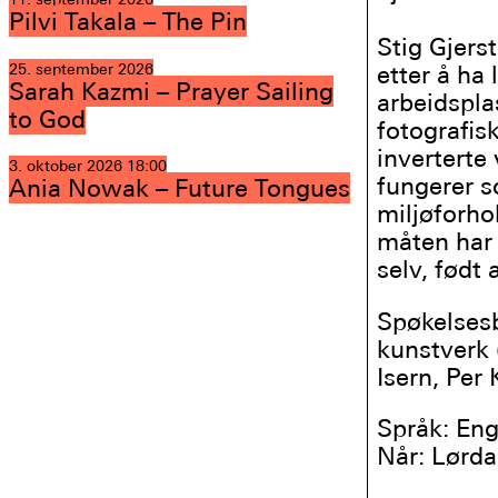
Pilvi Takala – The Pin
Stig Gjers
25. september 2026
etter å ha 
Sarah Kazmi – Prayer Sailing
arbeidspla
to God
fotografis
inverterte
3. oktober 2026
18:00
fungerer s
Ania Nowak – Future Tongues
miljøforho
måten har d
selv, født
Spøkelsesb
kunstverk
Isern, Per 
Språk: Eng
Når: Lørda