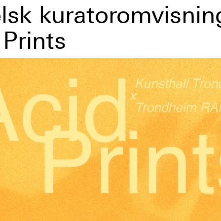
lsk kuratoromvisnin
 Prints