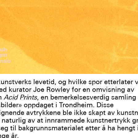
unstverks levetid, og hvilke spor etterlater 
ed kurator Joe Rowley for en omvisning av
en
Acid Prints
, en bemerkelsesverdig samling
bilder» oppdaget i Trondheim. Disse
ignende avtrykkene ble ikke skapt av kunstn
 naturlig av at innrammede kunstnertrykk g
seg til bakgrunnsmaterialet etter å ha hengt 
ge år.