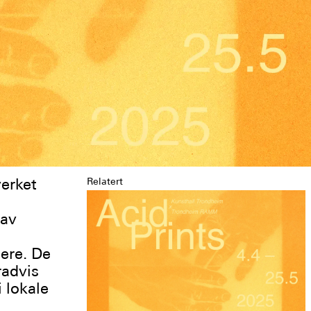
verket
Relatert
 av
ere. De
radvis
i lokale