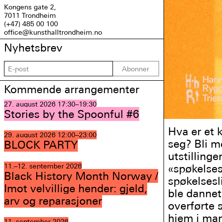
Kongens gate 2,
7011 Trondheim
(+47) 485 00 100
office@kunsthalltrondheim.no
Nyhetsbrev
Abonner
Kommende arrangementer
27. august 2026
17:30–19:30
Stories by the Spoonful #6
Hva er et k
29. august 2026
12:00–23:00
seg? Bli m
BLOCK PARTY
utstilling
11.–12. september 2026
«spøkelses
Black History Month Norway /
spøkelsesl
Imot velvillige hender: gjeld,
ble dannet
arv og reparasjoner
overførte 
hjem i man
11. september 2026