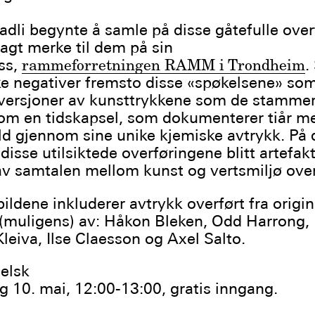
tadli begynte å samle på disse gåtefulle ove
lagt merke til dem på sin
ss,
rammeforretningen RAMM i Trondheim
.
ke negativer fremsto disse «spøkelsene» so
 versjoner av kunsttrykkene som de stammer
om en tidskapsel, som dokumenterer tiår m
ld gjennom sine unike kjemiske avtrykk. På
isse utilsiktede overføringene blitt artefakt
 av samtalen mellom kunst og vertsmiljø over
ildene inkluderer avtrykk overført fra origin
 (muligens) av: Håkon Bleken, Odd Harrong
Kleiva, Ilse Claesson og Axel Salto.
elsk
g 10. mai, 12:00-13:00, gratis inngang.