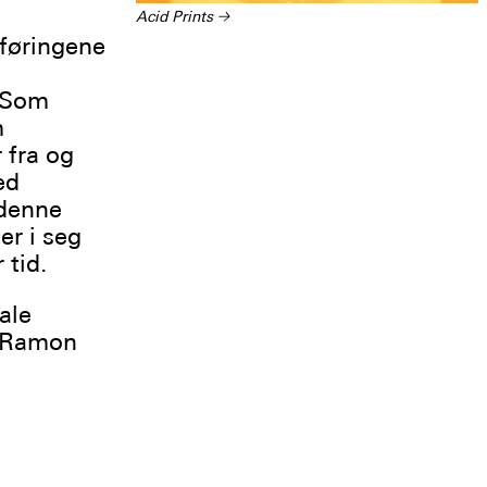
Acid Prints
→
rføringene
 Som
m
 fra og
ed
 denne
er i seg
 tid.
ale
, Ramon