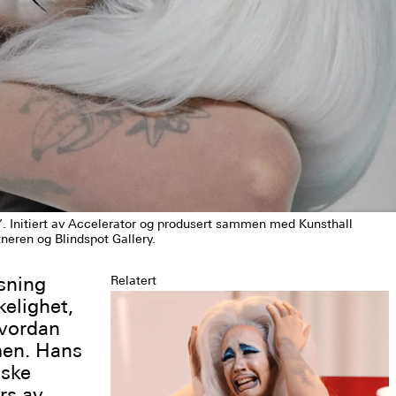
58’’. Initiert av Accelerator og produsert sammen med Kunsthall
neren og Blindspot Gallery.
sning
Relatert
kelighet,
hvordan
men. Hans
iske
rs av