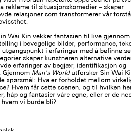
ra reklame til situasjonskomedier – skaper
e relasjoner som transformerer vår forstå
evissthet.
in Wai Kin vekker fantasien til live gjennom
telling i bevegelige bilder, performance, tek
 utgangspunkt i erfaringer med å befinne s
egorier skaper kunstneren alternative verde
evde erfaringer av begjær, identifikasjon og
t. Gjennom
Man's World
utforsker Sin Wai K
e spørsmål: Hva er forholdet mellom virkel
e? Hvem får sette scenen, og til hvilken he
r, håp og fantasier våre egne, eller er de n
hvem vi burde bli?
elsk