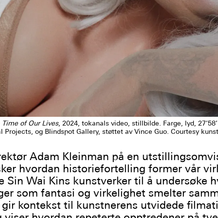
 Time of Our Lives
, 2024, tokanals video, stillbilde. Farge, lyd, 27’
 Projects, og Blindspot Gallery, støttet av Vince Guo. Courtesy kunst
rektør Adam Kleinman på en utstillingsomvi
ker hvordan historiefortelling former vår vir
e Sin Wai Kins kunstverker til å undersøke 
er som fantasi og virkelighet smelter sam
gir kontekst til kunstnerens utvidede filmat
g viser hvordan repeterte opptredener på tve