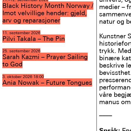
Black History Month Norway /
medier – f
Imot velvillige hender: gjeld,
sammenvevd
arv og reparasjoner
natur og b
11. september 2026
Kunstner S
Pilvi Takala – The Pin
historiefor
trykk. Med
25. september 2026
Sarah Kazmi – Prayer Sailing
binære kat
to God
beskrive l
bevissthe
3. oktober 2026
18:00
presserend
Ania Nowak – Future Tongues
performanc
våre begjæ
manus om 
––––
Språk:
Eng