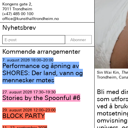
Kongens gate 2,
7011 Trondheim
(+47) 485 00 100
office@kunsthalltrondheim.no
Nyhetsbrev
Abonner
Kommende arrangementer
7. august 2026
18:00–20:00
Performance og åpning av
SHORES: Der land, vann og
Sin Wai Kin,
The
Trondheim, Canal
mennesker møtes
Bli med di
27. august 2026
17:30–19:30
Stories by the Spoonful #6
som utfors
ved å bruk
29. august 2026
12:00–23:00
motsetning
BLOCK PARTY
omvisning 
univers, o
11.–12. september 2026