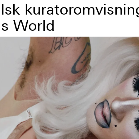
lsk kuratoromvisnin
s World