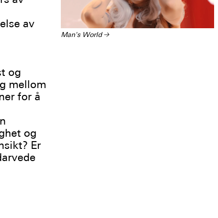
else av
Man's World
→
st og
eg mellom
ner for å
in
ighet og
nsikt? Er
edarvede