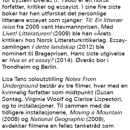
forfatter, kritiker og essayist. I sine fire siste
bøker har han utforsket det personlige
litterære essayet som sjanger:
Til: En litterær
reise
fra 2005 vant Havmannprisen. Med
Livet! Litteraturen!
(2009) ble han «Årets
kritiker» hos Norsk Litteraturkritikerlag. Essay-
samlingen
I dette landskap
(2012) ble
nominert til Brageprisen. Hans siste utgivelse
er
Hva er et essay?
(2014). Øverås bor i
Trondheim og Berlin.
Lisa Tans soloutstilling
Notes From
Underground
består av tre filmer, hver med en
kvinnelig forfatter som midtpunkt (Susan
Sontag, Virginia Woolf og Clarice Lispector),
og to installasjoner. Til sammen med de
tidligere installasjonene,
Moving a Mountain
(2008) og
National Geographic
(2009),
avdekker filmene en felles tanketråd som