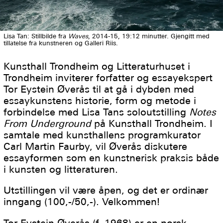
Lisa Tan: Stillbilde fra
Waves
, 2014-15, 19:12 minutter. Gjengitt med
tillatelse fra kunstneren og Galleri Riis.
Kunsthall Trondheim og Litteraturhuset i
Trondheim inviterer forfatter og essayekspert
Tor Eystein Øverås til at gå i dybden med
essaykunstens historie, form og metode i
forbindelse med Lisa Tans soloutstilling
Notes
From Underground
på Kunsthall Trondheim. I
samtale med kunsthallens programkurator
Carl Martin Faurby, vil Øverås diskutere
essayformen som en kunstnerisk praksis både
i kunsten og litteraturen.
Utstillingen vil være åpen, og det er ordinær
inngang (100,-/50,-). Velkommen!
Tor Eystein Øverås (f. 1968) er en norsk