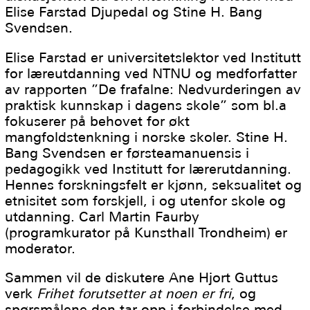
Elise Farstad Djupedal og Stine H. Bang
Svendsen.
Elise Farstad er universitetslektor ved Institutt
for læreutdanning ved NTNU og medforfatter
av rapporten ”De frafalne: Nedvurderingen av
praktisk kunnskap i dagens skole” som bl.a
fokuserer på behovet for økt
mangfoldstenkning i norske skoler. Stine H.
Bang Svendsen er førsteamanuensis i
pedagogikk ved Institutt for lærerutdanning.
Hennes forskningsfelt er kjønn, seksualitet og
etnisitet som forskjell, i og utenfor skole og
utdanning. Carl Martin Faurby
(programkurator på Kunsthall Trondheim) er
moderator.
Sammen vil de diskutere Ane Hjort Guttus
verk
Frihet forutsetter at noen er fri
, og
spørsmålene den tar opp i forbindelse med