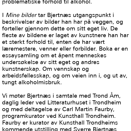
problematiske forhold til alkohol.
I
Mine bilder
tar Bjertnæs utgangspunkt i
beskrivelser av bilder han har på veggen, og
forteller gjennom dette om sitt eget liv. De
fleste av bildene er laget av kunstnere han har
et sterkt forhold til, enten de har vært
læremestere, venner eller forbilder. Boka er en
essaysamling om et åpent menneskes
undersøkelse av sitt eget og andres
kunstnerskap. Om vennskap og
arbeidsfellesskap, og om veien inn i, og ut av,
tungt alkoholmisbruk.
Vi møter Bjertnæs i samtale med Trond Åm,
daglig leder ved Litteraturhuset i Trondheim
og med deltagelse av Carl Martin Faurby,
programkurator ved Kunsthall Trondheim.
Faurby er kurator av Kunsthall Trondheims
kommende utstilling med Sverre Bjertnæs