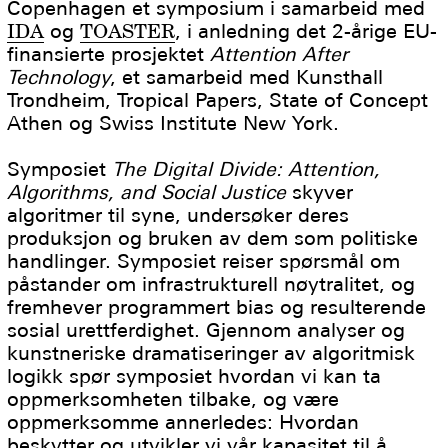
Copenhagen et symposium i samarbeid med
IDA
og
TOASTER
, i anledning det 2-årige EU-
finansierte prosjektet
Attention After
Technology
, et samarbeid med Kunsthall
Trondheim, Tropical Papers, State of Concept
Athen og Swiss Institute New York.
Symposiet
The Digital Divide: Attention,
Algorithms, and Social Justice
skyver
algoritmer til syne, undersøker deres
produksjon og bruken av dem som politiske
handlinger. Symposiet reiser spørsmål om
påstander om infrastrukturell nøytralitet, og
fremhever programmert bias og resulterende
sosial urettferdighet. Gjennom analyser og
kunstneriske dramatiseringer av algoritmisk
logikk spør symposiet hvordan vi kan ta
oppmerksomheten tilbake, og være
oppmerksomme annerledes: Hvordan
beskytter og utvikler vi vår kapasitet til å