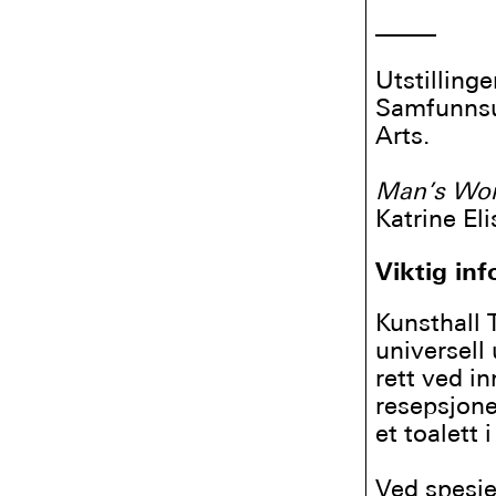
_____
Utstilling
Samfunnsut
Arts.
Man’s Wor
Katrine El
Viktig in
Kunsthall 
universell
rett ved i
resepsjone
et toalett 
Ved spesie