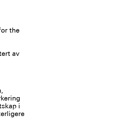
or the
ert av
,
rkering
tskap i
erligere