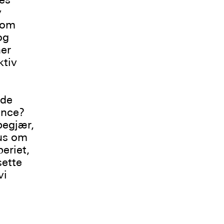
v
 som
og
er
ktiv
nde
ance?
begjær,
nus om
periet,
sette
vi