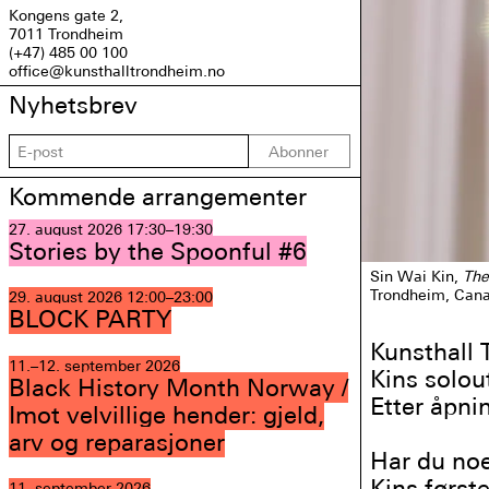
Kongens gate 2,
7011 Trondheim
(+47) 485 00 100
office@kunsthalltrondheim.no
Nyhetsbrev
Abonner
Kommende arrangementer
27. august 2026
17:30–19:30
Stories by the Spoonful #6
Sin Wai Kin,
The
Trondheim, Canal
29. august 2026
12:00–23:00
BLOCK PARTY
Kunsthall 
11.–12. september 2026
Kins solou
Black History Month Norway /
Etter åpni
Imot velvillige hender: gjeld,
arv og reparasjoner
Har du noe
Kins første
11. september 2026