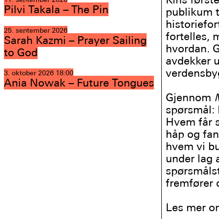
Pilvi Takala – The Pin
publikum t
historiefo
25. september 2026
fortelles,
Sarah Kazmi – Prayer Sailing
hvordan. G
to God
avdekker u
verdensbyg
3. oktober 2026
18:00
Ania Nowak – Future Tongues
Gjennom
spørsmål: 
Hvem får s
håp og fan
hvem vi bur
under lag 
spørsmålst
fremfører 
Les mer om