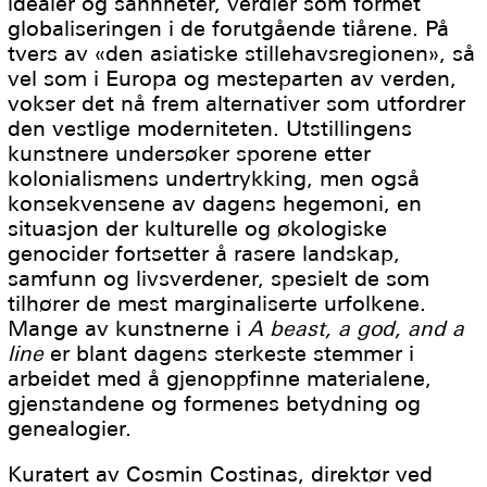
idealer og sannheter, verdier som formet
globaliseringen i de forutgående tiårene. På
tvers av «den asiatiske stillehavsregionen», så
vel som i Europa og mesteparten av verden,
vokser det nå frem alternativer som utfordrer
den vestlige moderniteten. Utstillingens
kunstnere undersøker sporene etter
kolonialismens undertrykking, men også
konsekvensene av dagens hegemoni, en
situasjon der kulturelle og økologiske
genocider fortsetter å rasere landskap,
samfunn og livsverdener, spesielt de som
tilhører de mest marginaliserte urfolkene.
Mange av kunstnerne i
A beast, a god, and a
line
er blant dagens sterkeste stemmer i
arbeidet med å gjenoppfinne materialene,
gjenstandene og formenes betydning og
genealogier.
Kuratert av Cosmin Costinas, direktør ved