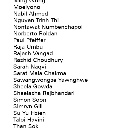
Ming Wong
Moelyono
Nabil Ahmed
Nguyen Trinh Thi
Nontawat Numbenchapol
Norberto Roldan
Paul Pfeiffer
Raja Umbu
Rajesh Vangad
Rashid Choudhury
Sarah Naqvi
Sarat Mala Chakma
Sawangwongse Yawnghwe
Sheela Gowda
Sheelasha Rajbhandari
Simon Soon
Simryn Gill
Su Yu Hsien
Taloi Havini
Than Sok