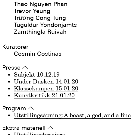
Thao Nguyen Phan
Trevor Yeung
Trương Công Tùng
Tuguldur Yondonjamts
Zamthingla Ruivah
Kuratorer
Cosmin Costinas
Presse
▵
Subjekt 10.12.19
Under Dusken 14.01.20
Klassekampen 15.01.20
Kunstkritikk 21.01.20
Program
▵
Utstillingsåpning: A beast, a god, and a line
Ekstra materiell
▵
Utstillingsbrosjyre