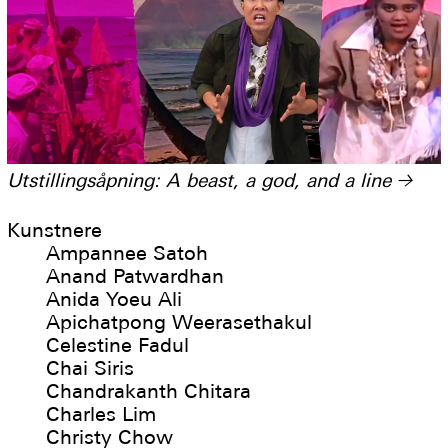
Utstillingsåpning: A beast, a god, and a line
→
Kunstnere
Ampannee Satoh
Anand Patwardhan
Anida Yoeu Ali
Apichatpong Weerasethakul
Celestine Fadul
Chai Siris
Chandrakanth Chitara
Charles Lim
Christy Chow