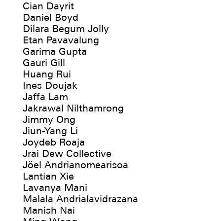
Cian Dayrit
Daniel Boyd
Dilara Begum Jolly
Etan Pavavalung
Garima Gupta
Gauri Gill
Huang Rui
Ines Doujak
Jaffa Lam
Jakrawal Nilthamrong
Jimmy Ong
Jiun-Yang Li
Joydeb Roaja
Jrai Dew Collective
Jöel Andrianomearisoa
Lantian Xie
Lavanya Mani
Malala Andrialavidrazana
Manish Nai