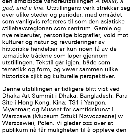
den ambisiøse vandreutstillingen
A beast, a
god, and a line
. Utstillingens verk strekker seg
over ulike steder og perioder, med området
som vanligvis refereres til som den asiatiske
stillehavsregionen som sentrum. Gamle og
nye reiseruter, personlige biografier, vold mot
kulturer og natur og revurderinger av
historiske hendelser er kun noen få av de
tematiske trådene som løper gjennom
utstillingen. Tekstil går igjen, både som
tematikk og form, og vever sammen ulike
historiske sjikt og kulturelle perspektiver.
Denne utstillingen er tidligere blitt vist ved
Dhaka Art Summit i Dhaka, Bangladesh; Para
Site i Hong Kong, Kina; TS1 i Yangon,
Myanmar; og Museet for samtidskunst i
Warszawa (Muzeum Sztuki Nowoczesnej w
Warszawie), Polen. Vi gleder oss over at
publikum nå får muligheten til å oppleve den