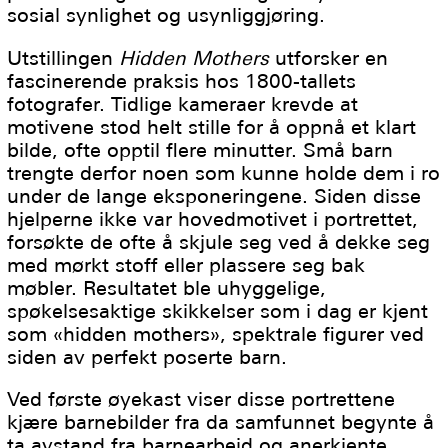
sosial synlighet og usynliggjøring.
Utstillingen
Hidden Mothers
utforsker en
fascinerende praksis hos 1800-tallets
fotografer. Tidlige kameraer krevde at
motivene stod helt stille for å oppnå et klart
bilde, ofte opptil flere minutter. Små barn
trengte derfor noen som kunne holde dem i ro
under de lange eksponeringene. Siden disse
hjelperne ikke var hovedmotivet i portrettet,
forsøkte de ofte å skjule seg ved å dekke seg
med mørkt stoff eller plassere seg bak
møbler. Resultatet ble uhyggelige,
spøkelsesaktige skikkelser som i dag er kjent
som «hidden mothers», spektrale figurer ved
siden av perfekt poserte barn.
Ved første øyekast viser disse portrettene
kjære barnebilder fra da samfunnet begynte å
ta avstand fra barnearbeid og anerkjente