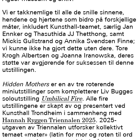
Vi er takknemlige til alle de snille sinnene,
hendene og hjertene som bidro på forskjellige
måter, inkludert Kunsthall-teamet, særlig Jan
Ennker og Thasuthida JJ Thetthong, samt
Mickis Gullstrand og Annika Svendsen Finne;
vi kunne ikke ha gjort dette uten dere. Tore
Krogh Albertsen og Joanna Iranowska, deres
støtte var avgjørende for suksessen til denne
utstillingen.
Hidden Mothers
er en av tre roterende
miniutstillinger som kompletterer Liv Bugges
soloutstilling
Umbilical Fire
. Alle fire
utstillingene er skapt av og presentert ved
Kunsthall Trondheim i sammenheng med
Hannah Ryggen Triennalen 2025
. 2025-
utgaven av Triennalen utforsker kollektivt
temaet «mater» (latin for mor og roten til ord