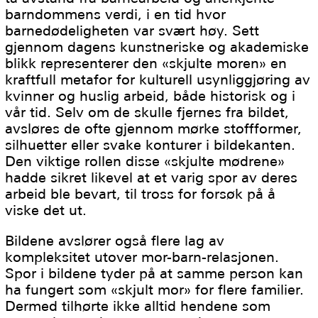
barndommens verdi, i en tid hvor
barnedødeligheten var svært høy. Sett
gjennom dagens kunstneriske og akademiske
blikk representerer den «skjulte moren» en
kraftfull metafor for kulturell usynliggjøring av
kvinner og huslig arbeid, både historisk og i
vår tid. Selv om de skulle fjernes fra bildet,
avsløres de ofte gjennom mørke stoffformer,
silhuetter eller svake konturer i bildekanten.
Den viktige rollen disse «skjulte mødrene»
hadde sikret likevel at et varig spor av deres
arbeid ble bevart, til tross for forsøk på å
viske det ut.
Bildene avslører også flere lag av
kompleksitet utover mor-barn-relasjonen.
Spor i bildene tyder på at samme person kan
ha fungert som «skjult mor» for flere familier.
Dermed tilhørte ikke alltid hendene som