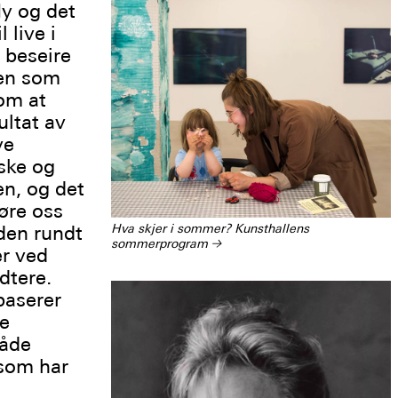
y og det
 live i
 beseire
den som
 om at
ultat av
ye
ske og
en, og det
jøre oss
den rundt
Hva skjer i sommer? Kunsthallens
sommerprogram
→
er ved
dtere.
baserer
ke
både
 som har