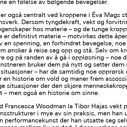
ene en følelse av bølgende bevegelser.
er også sentralt ved kroppene i Éva Mags s
onsverk. Dersom tyngdekraft, vekt og forvitri
genskaper hos materie – og de tunge krop
re er definitivt materie – motvirkes dette åp
v en spenning, en forhindret bevegelse, no
om ønsker å reise seg opp og stå. Selv om k
øre og på randen av å gå i oppløsning – noe 
unstneren bruker dem på nytt og setter de
e situasjoner – har de samtidig noe opprørsk 
er en historie om vold og maner frem assoss
ige situasjoner der den skjøre menneskekrop
t – men også en historie om sinne.
ed Francesca Woodman la Tibor Hajas vekt p
sstrukturer i mye av sin praksis, men han u
n performancekunst der han utsatte seg selv