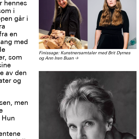
r hennes
som i
pen går i
ra
fra en
klang med
le
Finissage: Kunstnersamtaler med Brit Dyrnes
er, som
og Ann Iren Buan
→
sine
te av den
ater og
nsen, men
e
. Hun
mentene