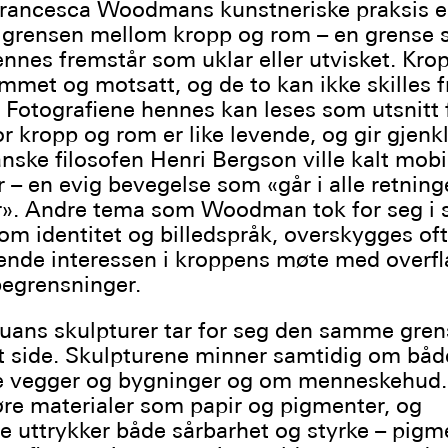
Francesca Woodmans kunstneriske praksis e
i grensen mellom kropp og rom – en grense 
nnes fremstår som uklar eller utvisket. Krop
mmet og motsatt, og de to kan ikke skilles f
 Fotografiene hennes kan leses som utsnitt 
r kropp og rom er like levende, og gir gjen
anske filosofen Henri Bergson ville kalt mobi
r – en evig bevegelse som «går i alle retning
r». Andre tema som Woodman tok for seg i 
som identitet og billedspråk, overskygges of
nde interessen i kroppens møte med overfl
egrensninger.
uans skulpturer tar for seg den samme gre
t side. Skulpturene minner samtidig om båd
de vegger og bygninger og om menneskehud
øre materialer som papir og pigmenter, og
e uttrykker både sårbarhet og styrke – pig