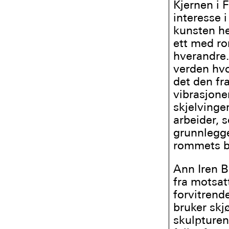
Kjernen i 
interesse 
kunsten he
ett med ro
hverandre.
verden hvo
det den fr
vibrasjone
skjelvinge
arbeider, 
grunnlegge
rommets b
Ann Iren B
fra motsat
forvitren
bruker skj
skulpturen