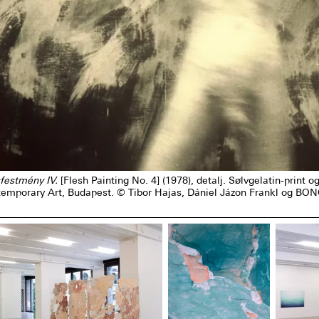
festmény IV.
[Flesh Painting No. 4] (1978), detalj. Sølvgelatin-prin
mporary Art, Budapest. © Tibor Hajas, Dániel Jázon Frankl og BON