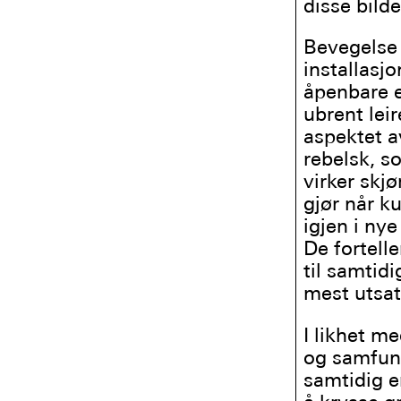
disse bild
Bevegelse 
installasj
åpenbare e
ubrent lei
aspektet a
rebelsk, s
virker skj
gjør når k
igjen i ny
De fortell
til samtid
mest utsat
I likhet m
og samfunn
samtidig e