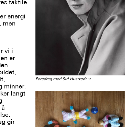
es taktile
er energi
e, men
 vi i
gen er
den
ildet,
t,
Foredrag med Siri Hustvedt
→
g minner.
rker langt
g
 å
lse.
g gir