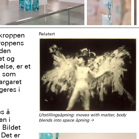
 kroppen
Relatert
kroppens
 den
et og
lse, er et
t som
argaret
geres i
s å
Utstillingsåpning: moves with matter, body
n i
blends into space åpning
→
 Bildet
 Det er