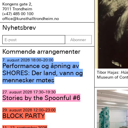
Kongens gate 2,
7011 Trondheim
(+47) 485 00 100
office@kunsthalltrondheim.no
Nyhetsbrev
Abonner
Kommende arrangementer
7. august 2026
18:00–20:00
Performance og åpning av
SHORES: Der land, vann og
Tibor Hajas:
Hús
Museum of Conte
mennesker møtes
27. august 2026
17:30–19:30
Stories by the Spoonful #6
29. august 2026
12:00–23:00
BLOCK PARTY
11.–12. september 2026