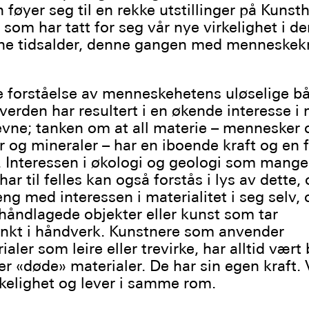
n føyer seg til en rekke utstillinger på Kunsth
som har tatt for seg vår nye virkelighet i de
ne tidsalder, denne gangen med menneskek
 forståelse av menneskehetens uløselige bå
 verden har resultert i en økende interesse i
vne; tanken om at all materie – mennesker 
er og mineraler – har en iboende kraft og en 
 Interessen i økologi og geologi som mange
ar til felles kan også forstås i lys av dette, 
 med interessen i materialitet i seg selv, o
i håndlagede objekter eller kunst som tar
nkt i håndverk. Kunstnere som anvender
aler som leire eller trevirke, har alltid vært 
er «døde» materialer. De har sin egen kraft. 
elighet og lever i samme rom.