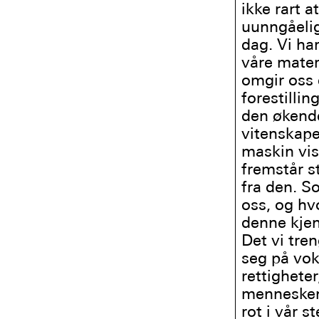
ikke rart 
uunngåelige
dag. Vi ha
våre mater
omgir oss e
forestilli
den økende
vitenskape
maskin visk
fremstår s
fra den. S
oss, og hv
denne kjen
Det vi tre
seg på vok
rettighete
menneskene
rot i vår s