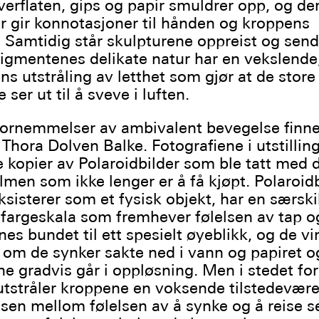
overflaten, gips og papir smuldrer opp, og der
 gir konnotasjoner til hånden og kroppens
 Samtidig står skulpturene oppreist og send
igmentenes delikate natur har en vekslend
ens utstråling av letthet som gjør at de store
 ser ut til å sveve i luften.
ornemmelser av ambivalent bevegelse finner
 Thora Dolven Balke. Fotografiene i utstillin
e kopier av Polaroidbilder som ble tatt med 
ilmen som ikke lenger er å få kjøpt. Polaroidb
sisterer som et fysisk objekt, har en særskil
 fargeskala som fremhever følelsen av tap o
es bundet til ett spesielt øyeblikk, og de vi
om de synker sakte ned i vann og papiret o
ne gradvis går i oppløsning. Men i stedet for
utstråler kroppene en voksende tilstedevære
en mellom følelsen av å synke og å reise se