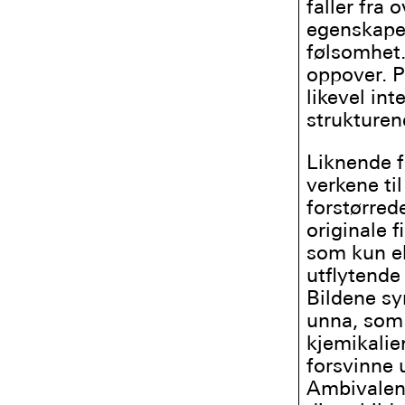
faller fra 
egenskaper
følsomhet.
oppover. P
likevel int
strukturene
Liknende f
verkene til
forstørred
originale f
som kun ek
utflytende
Bildene syn
unna, som 
kjemikalie
forsvinne 
Ambivalens