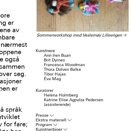
tore
ng er
pene av
Sommerworkshop med Veslemøy Lilleengen
→
enbare
e nærmest
roppene
Kunstnere
Ann Iren Buan
de også
Brit Dyrnes
Francesca Woodman
m sammen
Thora Dolven Balke
over seg.
Tibor Hajas
Éva Mag
iasjoner
pen er
Kuratorer
Helena Holmberg
Katrine Elise Agpalza Pedersen
(assisterende)
å språk
tviklet
Presse
▿
Ekstra materiell
▿
 for fare;
Program
▿
Kunstnerbioer
▿