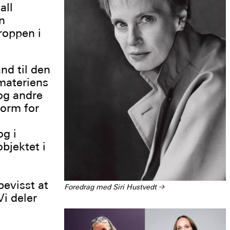
all
n
roppen i
nd til den
 materiens
og andre
form for
og i
bjektet i
bevisst at
Foredrag med Siri Hustvedt
→
Vi deler