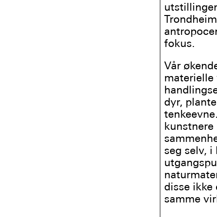
utstillinge
Trondheim 
antropoce
fokus.
Vår økende
materielle
handlingse
dyr, plant
tenkeevne.
kunstnere h
sammenheng
seg selv, 
utgangspu
naturmateri
disse ikke 
samme virk