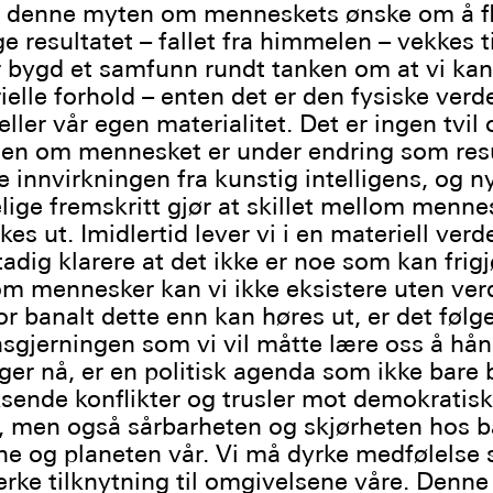
at denne myten om menneskets ønske om å fl
 resultatet – fallet fra himmelen – vekkes til
r bygd et samfunn rundt tanken om at vi kan
ielle forhold – enten det er den fysiske ver
ller vår egen materialitet. Det er ingen tvil
ngen om mennesket er under endring som res
 innvirkningen fra kunstig intelligens, og n
lige fremskritt gjør at skillet mellom menne
es ut. Imidlertid lever vi i en materiell verd
tadig klarere at det ikke er noe som kan frig
om mennesker kan vi ikke eksistere uten ver
or banalt dette enn kan høres ut, er det følg
sgjerningen som vi vil måtte lære oss å hån
nger nå, er en politisk agenda som ikke bare 
sende konflikter og trusler mot demokratis
r, men også sårbarheten og skjørheten hos 
 og planeten vår. Vi må dyrke medfølelse
terke tilknytning til omgivelsene våre. Denne