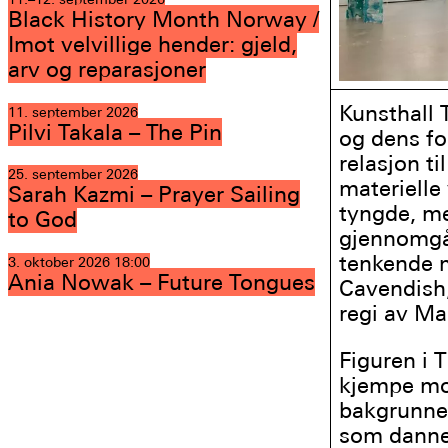
Black History Month Norway /
Imot velvillige hender: gjeld,
arv og reparasjoner
Kunsthall 
11. september 2026
Pilvi Takala – The Pin
og dens fo
relasjon t
25. september 2026
materielle
Sarah Kazmi – Prayer Sailing
tyngde, me
to God
gjennomgåe
tenkende m
3. oktober 2026
18:00
Ania Nowak – Future Tongues
Cavendish,
regi av Ma
Figuren i 
kjempe mo
bakgrunnen
som dannes