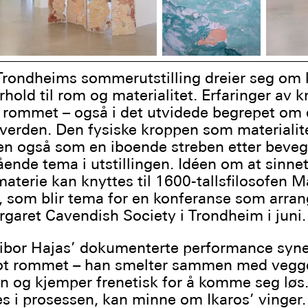
Trondheims sommerutstilling dreier seg om
rhold til rom og materialitet. Erfaringer av 
il rommet – også i det utvidede begrepet om
 verden. Den fysiske kroppen som materialit
n også som en iboende streben etter bevege
nde tema i utstillingen. Idéen om at sinne
aterie kan knyttes til 1600-tallsfilosofen M
 som blir tema for en konferanse som arran
rgaret Cavendish Society i Trondheim i juni.
Tibor Hajas’ dokumenterte performance syne
t rommet – han smelter sammen med vegge
 og kjemper frenetisk for å komme seg løs.
 i prosessen, kan minne om Ikaros’ vinger.