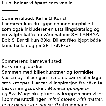
I juni holder vi åpent som vanlig.
_______
Sommertilbud: Kaffe & Kunst
I sommer kan du kjøpe en inngangsbillett
som også inkluderer en utstillingskatalog og
en valgfri kaffe fra våre naboer SELLANRAA
Bok & Bar til kun 80kr. Billett fåes kjøpt både i
kunsthallen og på SELLANRAA.
________
Sommerens barneverksted:
Bekymringsdukker
Sammen med billedkunstner og formidler
Veslemøy Lilleengen inviteres barna til å lage
små kropper. Her tar vi inspirasjon fra såkalte
beskymringsdukker,
Muñeca quitapena
og
Éva Mags skulpturer av kroppen som vises
i sommerutstillingen
mind moves with matter,
body blends into space.
Gratis inngang.